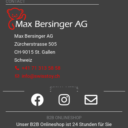
CONTACT
Max Bersinger AG
Zürcherstrasse 505
CH-9015 St. Gallen
Schweiz
+41 71 313 58 58
info@swisstoy.ch
SOCIAL MEDIA
F
I
E
a
n
n
B2B ONLINESHOP
c
s
v
Unser B2B Onlineshop ist 24 Stunden für Sie