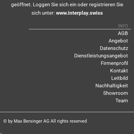
e
t
e
geöffnet. Loggen Sie sich ein oder registrieren Sie
sich unter:
www.interplay.swiss
b
a
l
INFO
o
g
o
AGB
Angebot
o
r
p
Datenschutz
Dienstleistungsangebot
k
a
e
Firmenprofil
Kontakt
m
Leitbild
Nachhaltigkeit
Showroom
Team
© by Max Bersinger AG All rights reserved